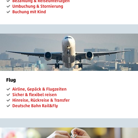
Bezahlung & Reiseunterlagen
Umbuchung & Stornierung
Buchung mit Kind
Flug
Airline, Gepäck & Flugzeiten
Sicher & flexibel reisen
Hinreise, Rückreise & Transfer
Deutsche Bahn Rail&Fly