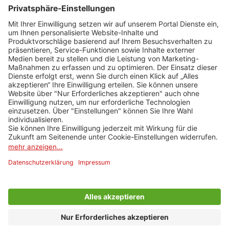
Rail & Fly
Widerruf HanseMerkur
Newsletteranmeldung
Erhalten Sie die neuesten Angebote per E-Mail und sichern Sie
sich 20 Euro Urlaubsgeld.
E-Mail Adresse
Bei uns können Sie per Kreditkarte oder per Rechnung bezahlen.
Impressum
AGB
Cookie-Einstellungen
Datenschutz
PENNY Reisen © 2026