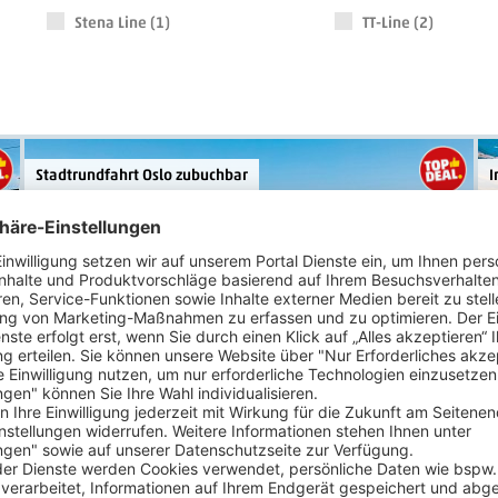
Stena Line (1)
TT-Line (2)
Stadtrundfahrt Oslo zubuchbar
I
177
.-
p.P. ab €
Minikreuzfahrt Norwegen