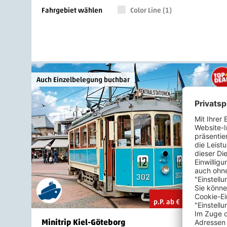
Fahrgebiet wählen
Color Line (1)
Auch Einzelbelegung buchbar
124
.-
p.P. ab €
Minitrip Kiel-Göteborg