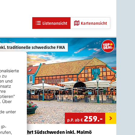
Listenansicht
Kartenansicht
nkl. traditionelle schwedische FIKA
259
.-
p.P. ab €
Minikreuzfahrt Südschweden inkl. Malmö