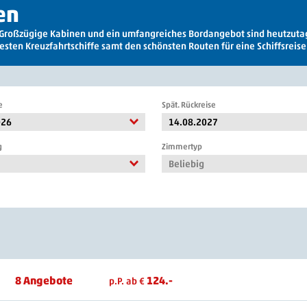
en
e! Großzügige Kabinen und ein umfangreiches Bordangebot sind heutzuta
esten Kreuzfahrtschiffe samt den schönsten Routen für eine Schiffsreise
e
Spät. Rückreise
026
14.08.2027
g
Zimmertyp
Beliebig
8 Angebote
124.-
p.P. ab €