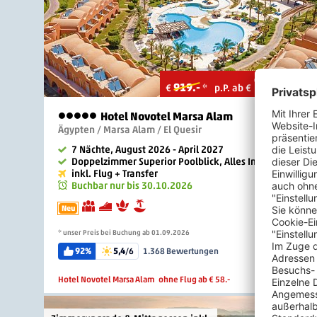
708
.-
919.-
€
*
p.P. ab €
Hotel Novotel Marsa Alam
5 Sterne
Ägypten / Marsa Alam / El Quesir
7 Nächte, August 2026 - April 2027
Doppelzimmer Superior Poolblick, Alles Inklusive
inkl. Flug + Transfer
Buchbar nur bis 30.10.2026
Neu
* unser Preis bei Buchung ab 01.09.2026
92%
5,4
/6
1.368 Bewertungen
Hotel Novotel Marsa Alam
ohne Flug ab € 58.-