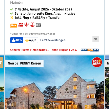
Maimón
7 Nächte, August 2026 - Oktober 2027
Senator Juniorsuite King, Alles Inklusive
inkl. Flug + Rail&Fly + Transfer
Neu
* unser Preis bei Buchung ab 01.09.2026
81%
4,9
/6
1.269 Bewertungen
Senator Puerto Plata Spa Resort
ohne Flug ab € 234.-
Neu bei PENNY Reisen
N