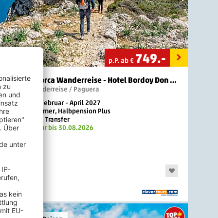
749
.-
p.P. ab €
Mallorca Wanderreise - Hotel Bordoy Don Antonio
4 Sterne
Mallorca Wanderreise / Paguera
7 Nächte, Februar - April 2027
Doppelzimmer, Halbpension Plus
inkl. Flug + Transfer
Buchbar nur bis 30.08.2026
Neu