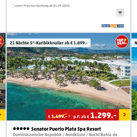
* unser Preis bei Buchung ab 01.09.2026
21 Nächte 5*-Karibikknaller ab € 1.899.-
N
1.299
.-
1.499.-
€
*
p.P. ab €
Senator Puerto Plata Spa Resort
5 Sterne
Dominikanische Republik / Nordküste / Bucht Bahía de