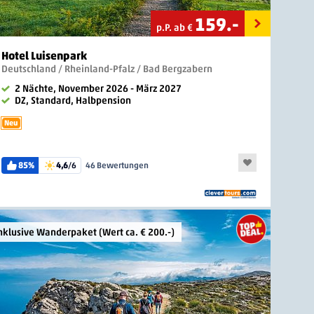
159
.-
p.P. ab €
Hotel Luisenpark
Deutschland / Rheinland-Pfalz / Bad Bergzabern
2 Nächte, November 2026 - März 2027
DZ, Standard, Halbpension
Neu
85%
4,6
/6
46 Bewertungen
nklusive Wanderpaket (Wert ca. € 200.-)