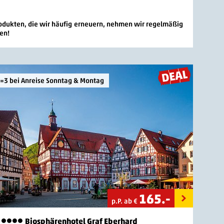
rodukten, die wir häufig erneuern, nehmen wir regelmäßig
en!
=3 bei Anreise Sonntag & Montag
165
.-
p.P. ab €
Biosphärenhotel Graf Eberhard
4 Sterne