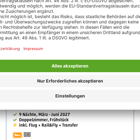
Großes Ausflugspaket (Wert € 280.-)
N
999
.-
1.099.-
€
*
p.P. ab €
Baltikum & Polen Rundreise
Baltikum & Polen Rundreise / Riga - Vilnius - Masuren -
Danzig - Warschau - Kaunas - Kurische Nehrung -
Ruhenthal
9 Nächte, März - Juni 2027
Doppelzimmer, Frühstück
inkl. Flug + Rail&Fly + Transfer
Neu