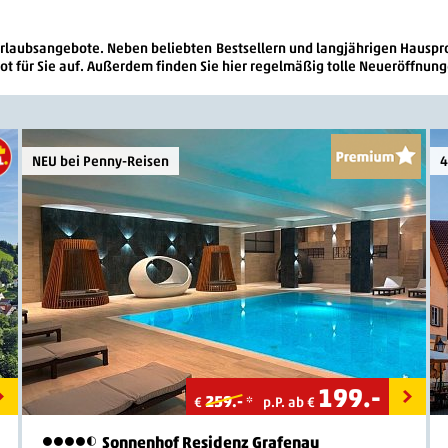
Urlaubsangebote. Neben beliebten Bestsellern und langjährigen Hausp
t für Sie auf. Außerdem finden Sie hier regelmäßig tolle Neueröffnung
NEU bei Penny-Reisen
4
199
.-
259.-
€
*
p.P. ab €
Sonnenhof Residenz Grafenau
4,5 Sterne