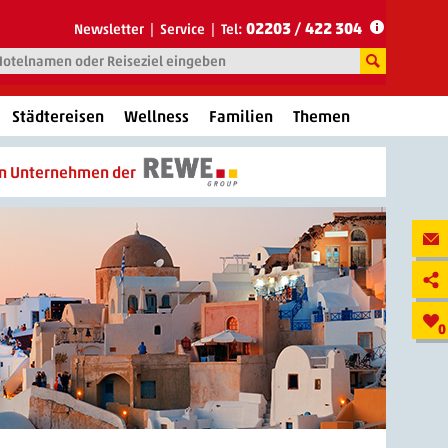
02203 / 422 304
Newsletter
Service
Tel:
Städtereisen
Wellness
Familien
Themen
in Unternehmen der
0