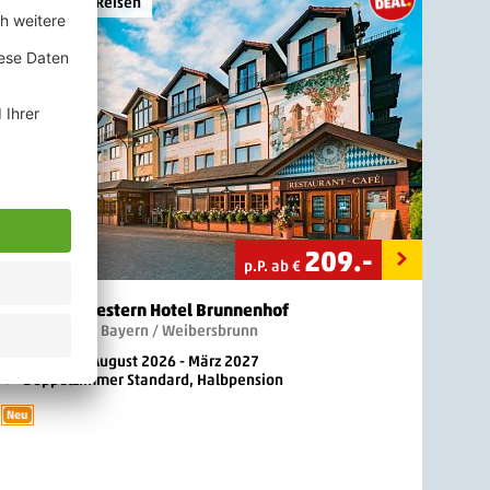
eu bei PENNY Reisen
209
.-
p.P. ab €
Best Western Hotel Brunnenhof
3 Sterne
Deutschland / Bayern / Weibersbrunn
3 Nächte, August 2026 - März 2027
Doppelzimmer Standard, Halbpension
Neu