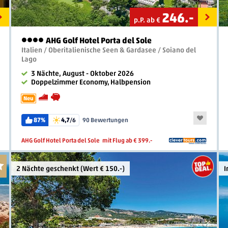
246
.-
p.P. ab €
AHG Golf Hotel Porta del Sole
4 Sterne
Italien / Oberitalienische Seen & Gardasee / Soiano del
Lago
3 Nächte, August - Oktober 2026
Doppelzimmer Economy, Halbpension
Neu
87%
4,7
/6
90 Bewertungen
AHG Golf Hotel Porta del Sole
mit Flug ab € 399.-
2 Nächte geschenkt (Wert € 150.-)
I