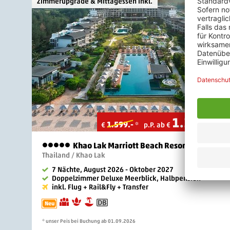
Zimmerupgrade & Mittagessen inkl.
1.355
.-
1.599.-
€
*
p.P. ab €
Khao Lak Marriott Beach Resort & Spa
5 Sterne
Thailand / Khao Lak
7 Nächte, August 2026 - Oktober 2027
Doppelzimmer Deluxe Meerblick, Halbpension
inkl. Flug + Rail&Fly + Transfer
Neu
* unser Peis bei Buchung ab 01.09.2026