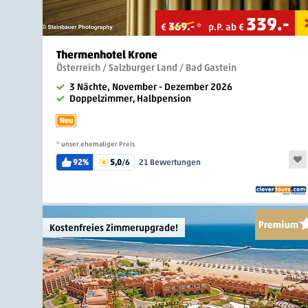
339
.-
369.-
€
*
p.P. ab €
Thermenhotel Krone
Österreich / Salzburger Land / Bad Gastein
3 Nächte, November - Dezember 2026
Doppelzimmer, Halbpension
Neu
* unser ehemaliger Preis
92%
5,0
/6
21 Bewertungen
Kostenfreies Zimmerupgrade!