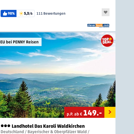
98%
5,3
/6
111 Bewertungen
EU bei PENNY Reisen
149
.-
p.P. ab €
Landhotel Das Karoli Waldkirchen
3 Sterne
Deutschland / Bayerischer & Oberpfälzer Wald /