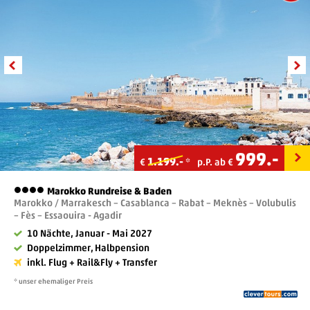
999
.-
1.199.-
€
*
p.P. ab €
Marokko Rundreise & Baden
4 Sterne
Marokko / Marrakesch – Casablanca – Rabat – Meknès – Volubulis
– Fès – Essaouira - Agadir
10 Nächte, Januar - Mai 2027
Doppelzimmer, Halbpension
inkl. Flug + Rail&Fly + Transfer
* unser ehemaliger Preis