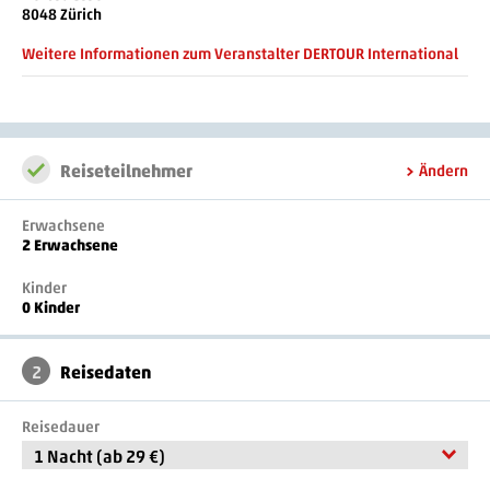
- Bankkarte Maestro
8048 Zürich
- Terrasse
- Wäscheservice
Weitere Informationen zum Veranstalter DERTOUR International
- Wäscheservice (gegen Gebühr)
- Waschsalon
- Roomservice
Reiseteilnehmer
Ändern
- Gepäckraum
- Parkplatz
Erwachsene
- Getränkeautomat
2 Erwachsene
- umweltfreundlich
Kinder
- komfortabel
0 Kinder
- modern
- einfach
2
Reisedaten
Reisedauer
1 Nacht (ab 29 €)