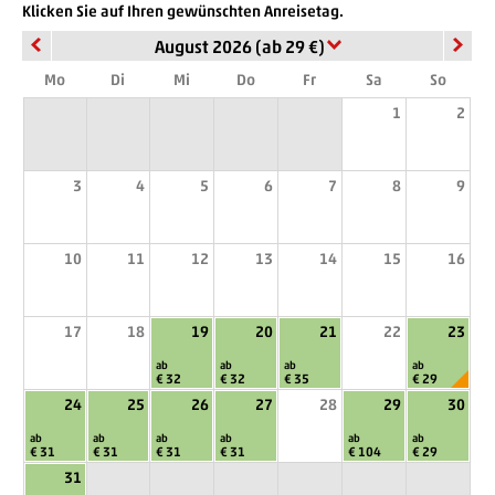
Klicken Sie auf Ihren gewünschten Anreisetag.
August 2026 (ab 29 €)
Mo
Di
Mi
Do
Fr
Sa
So
1
2
3
4
5
6
7
8
9
10
11
12
13
14
15
16
17
18
19
20
21
22
23
ab
ab
ab
ab
€ 32
€ 32
€ 35
€ 29
24
25
26
27
28
29
30
ab
ab
ab
ab
ab
ab
€ 31
€ 31
€ 31
€ 31
€ 104
€ 29
31