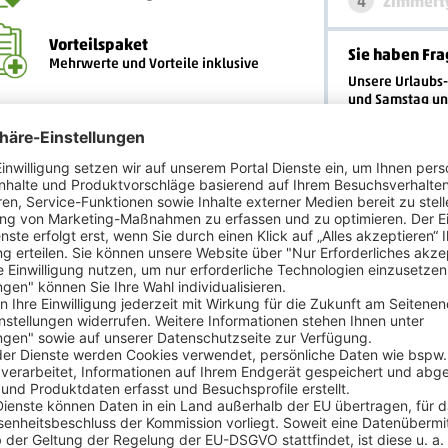
4
Zimmert
Vorteilspaket
Sie haben Fra
Mehrwerte und Vorteile inklusive
Unsere Urlaubs
und Samstag u
Weitere Informationen
erreichbar.
n der Economy-Class nach Las Vegas
Anmeldung zum
Ab jetzt keine
Ihnen zusätzlich
Jetzt anmelde