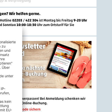
yp & Verpflegung
gen? Wir helfen gerne
.
-Hotline
02203 / 422 304
ist
Montag bis Freitag
9-20 Uhr
nd Sonntag
10:00-18:30
Uhr zum Ortstarif
für Sie
 Newsletter
 Angebote mehr verpassen! Bei Anmeldung schenken wir
 € 20.- für die Online-Buchung.
n und Rabatt-Code sichern