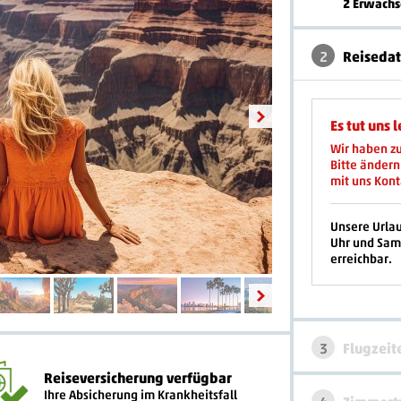
2 Erwach
2
Reiseda
Es tut uns l
Wir haben z
Bitte ändern
mit uns Kont
Unsere Urla
Uhr und Sam
erreichbar.
3
Flugzeit
Reiseversicherung verfügbar
Ihre Absicherung im Krankheitsfall