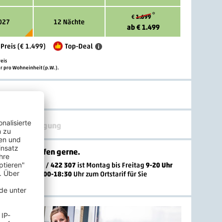
*
1.699
€
027
12 Nächte
ab € 1.499
 Preis (€ 1.499)
Top-Deal
eis
r pro Wohneinheit (p.W.).
en
yp & Verpflegung
gen? Wir helfen gerne
.
-Hotline
02203 / 422 307
ist
Montag bis Freitag
9-20 Uhr
nd Sonntag
10:00-18:30
Uhr zum Ortstarif
für Sie