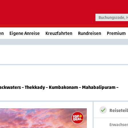
en
Eigene Anreise
Kreuzfahrten
Rundreisen
Premium
– Backwaters – Thekkady – Kumbakonam – Mahabalipuram –
Reisetei
Erwachse