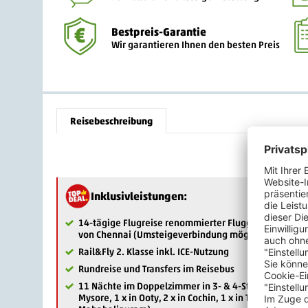
Bestpreis-Garantie
Wir garantieren Ihnen den besten Preis
Reisebeschreibung
Inklusivleistungen:
14-tägige Flugreise renommierter Fluggesellschaft i
von Chennai (Umsteigeverbindung möglich)
Rail&Fly 2. Klasse inkl. ICE-Nutzung
Rundreise und Transfers im Reisebus
11 Nächte im Doppelzimmer in 3- & 4-Sterne-Hotels mi
Mysore, 1 x in Ooty, 2 x in Cochin, 1 x in Tekkady, 1 x