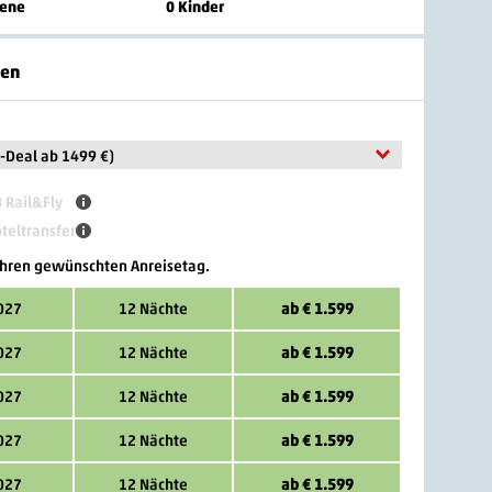
sene
0 Kinder
ten
p-Deal ab 1499 €)
B Rail&Fly
oteltransfer
 Ihren gewünschten Anreisetag.
027
12 Nächte
ab € 1.599
027
12 Nächte
ab € 1.599
027
12 Nächte
ab € 1.599
027
12 Nächte
ab € 1.599
027
12 Nächte
ab € 1.599