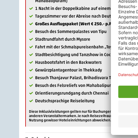
Mahabalipuram)
1 Nacht in der Doppelkabine auf einem Hausboot in d
Tageszimmer vor der Abreise nach Deutschland
Großes Ausflugspaket (Wert € 250.- p.P.):
Besuch des Sommerpalastes von Tipu
Stadtrundfahrt durch Mysore
Fahrt mit der Schmalspureisenbahn „Toy Train“
Stadtbesichtigung und Tanzshow in Cochin
Hausbootsfahrt in den Backwaters
Gewürzplantagentour in Thekkady
Besuch Thanjavur Palast, Brihadisvara Tempel (UNES
Besuch des Felsreliefs von Mahabalipuram (UNESCO W
Orientierungsrundgang durch Chennai
Deutschsprachige Reiseleitung
Diese Inklusivleistungen gelten nur für Buchungen des Reisevera
anderen Veranstaltermarken. Je nach Reisezeitraum können z.B. sa
Nutzung gewisser Hoteleinrichtungen abweichen.