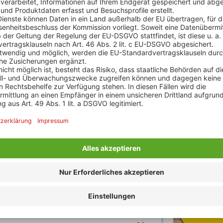
en Backwaters in Alleppey mit Vollpension
Rail&Fly inklus
Kommen Sie ums
allen deutschen
Mehr Informa
CO Weltkulturerbe) und Darasuram Tempel
eltkulturerbe)
nstalters clevertours.com GmbH, abweichend von
isonal bedingt einzelne Reiseleistungen oder die