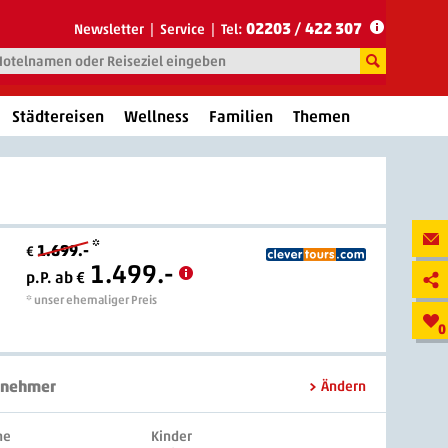
02203 / 422 307
Newsletter
Service
Tel:
Städtereisen
Wellness
Familien
Themen
*
1.699.-
€
1.499.-
p.P. ab €
* unser ehemaliger Preis
0
lnehmer
Ändern
ne
Kinder