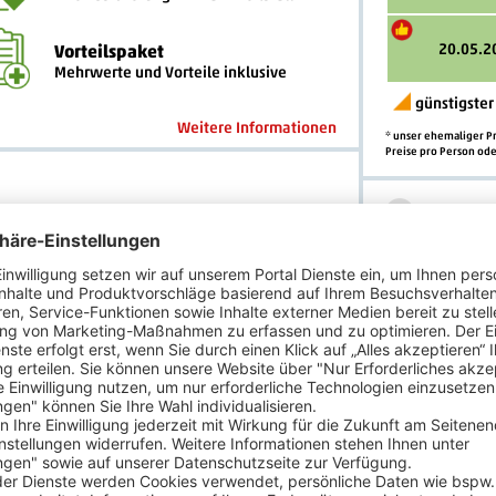
20.05.2
Vorteilspaket
Mehrwerte und Vorteile inklusive
günstigster
Weitere Informationen
* unser ehemaliger Pr
Preise pro Person ode
3
Flugzeit
4
Zimmert
Sie haben Fra
n der Economy-Class nach Bangalore und zurück
Unsere Urlaubs
und Samstag u
erreichbar.
t Halbpension (1 x in Bangalore, 2 x in
 in Madurai, 2 x in Kumbakonam, 1 x in