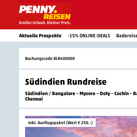
Aktuelle Prospekte
-15% ONLINE-DEALS
Badereis
Buchungscode BLR40000X
Südindien Rundreise
Südindien
/
Bangalore – Mysore – Ooty – Cochin 
Chennai
Inkl. Ausflugspaket (Wert € 250.-)