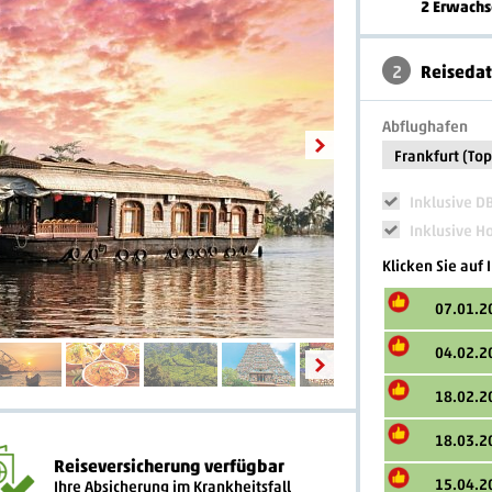
2 Erwach
2
Reiseda
Abflughafen
Frankfurt (To
Inklusive D
Inklusive H
Klicken Sie auf
07.01.2
04.02.2
18.02.2
18.03.2
Reiseversicherung verfügbar
15.04.2
Ihre Absicherung im Krankheitsfall