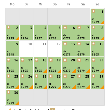
sind - für Ihr ganz persönliches Verwöhnprogramm.
Mo
Di
Mi
Do
Fr
Sa
So
1
ab
€ 279
2
3
4
5
6
7
8
ab
ab
ab
ab
ab
ab
ab
€ 279
€ 226
€ 237
€ 248
€ 279
€ 279
€ 279
9
10
11
12
13
14
15
ab
ab
ab
ab
€ 248
€ 279
€ 279
€ 303
16
17
18
19
20
21
22
ab
ab
ab
ab
ab
ab
ab
€ 303
€ 303
€ 303
€ 303
€ 279
€ 279
€ 279
23
24
25
26
27
28
29
ab
ab
ab
ab
ab
ab
ab
€ 279
€ 279
€ 279
€ 279
€ 279
€ 279
€ 279
30
ab
€ 279