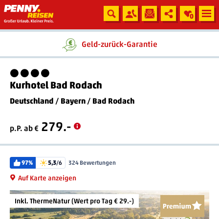
0
Geld-zurück-Garantie
4 Sterne
Kurhotel Bad Rodach
Deutschland
/
Bayern
/
Bad Rodach
279.-
p.P. ab €
97%
5,3
/6
324 Bewertungen
Auf Karte anzeigen
Inkl. ThermeNatur (Wert pro Tag € 29.-)