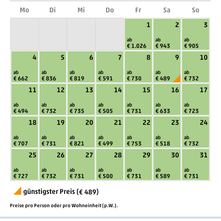
Mo
Di
Mi
Do
Fr
Sa
So
1
2
3
ab
ab
ab
€ 1.026
€ 943
€ 905
4
5
6
7
8
9
10
ab
ab
ab
ab
ab
ab
ab
€ 662
€ 836
€ 819
€ 591
€ 730
€ 489
€ 732
11
12
13
14
15
16
17
ab
ab
ab
ab
ab
ab
ab
€ 494
€ 732
€ 735
€ 505
€ 731
€ 633
€ 723
18
19
20
21
22
23
24
ab
ab
ab
ab
ab
ab
ab
€ 707
€ 731
€ 821
€ 499
€ 753
€ 518
€ 732
25
26
27
28
29
30
31
ab
ab
ab
ab
ab
ab
ab
€ 727
€ 732
€ 731
€ 500
€ 731
€ 589
€ 731
günstigster Preis (
)
€ 489
Preise pro Person oder pro Wohneinheit (p.W.).