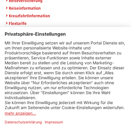
Reiseversicherung
Reiseinformation
Kreuzfahrtinformation
Flextarife
Rail & Fly
Widerruf HanseMerkur
Newsletteranmeldung
Erhalten Sie die neuesten Angebote per E-Mail und sichern Sie
sich 20 Euro Urlaubsgeld.
E-Mail Adresse