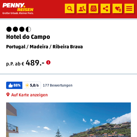
0
3,5 Sterne
Hotel do Campo
Portugal
/
Madeira
/
Ribeira Brava
489.-
p.P. ab €
88%
5,0
/6
177 Bewertungen
Auf Karte anzeigen