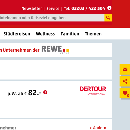
02203 / 422 304
Newsletter
Service
Tel:
Städtereisen
Wellness
Familien
Themen
in Unternehmen der
82.-
p.W. ab €
0
lnehmer
Ändern