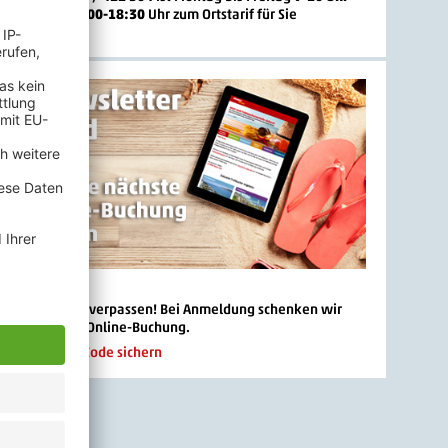
nd Sonntag
10:00-18:30
Uhr zum Ortstarif
für Sie
 Newsletter
 Angebote mehr verpassen! Bei Anmeldung schenken wir
 € 20.- für die Online-Buchung.
n und Rabatt-Code sichern