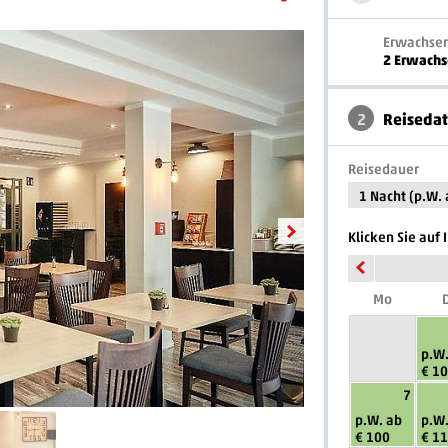
Erwachse
2 Erwach
2
Reiseda
Reisedauer
1 Nacht (p.W. 
Klicken Sie auf
Mo
D
p.W.
€ 1
7
p.W. ab
p.W.
€ 100
€ 1