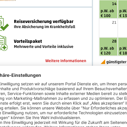
14
p.W. ab
p.W.
€ 100
€ 1
Reiseversicherung verfügbar
21
Ihre Absicherung im Krankheitsfall
Vorteilspaket
28
Mehrwerte und Vorteile inklusive
p.W. ab
p.W.
€ 120
€ 1
Weitere Informationen
günstigster
Preise pro Person ode
3
Zimmert
4
Tarif
Sie haben Fra
Unsere Urlaubs