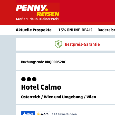
Aktuelle Prospekte
-15% ONLINE-DEALS
Badereis
Bestpreis-Garantie
Buchungscode BRQD0052BC
3 Sterne
Hotel Calmo
Österreich
/
Wien und Umgebung
/
Wien
86%
4,6
/6
147 Bewertungen