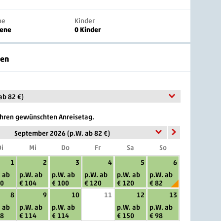
ne
Kinder
sene
0 Kinder
ten
ab 82 €)
 Ihren gewünschten Anreisetag.
September 2026 (p.W. ab 82 €)
i
Mi
Do
Fr
Sa
So
1
2
3
4
5
6
 ab
p.W. ab
p.W. ab
p.W. ab
p.W. ab
p.W. ab
00
€ 104
€ 100
€ 120
€ 120
€ 82
8
9
10
11
12
13
 ab
p.W. ab
p.W. ab
p.W. ab
p.W. ab
18
€ 114
€ 114
€ 150
€ 98