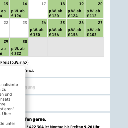
15
16
17
18
19
20
 ab
p.W. ab
p.W. ab
p.W. ab
p.W. ab
34
€ 126
€ 120
€ 124
€ 112
22
23
24
25
26
27
p.W. ab
p.W. ab
p.W. ab
p.W. ab
€ 130
€ 156
€ 156
€ 102
29
30
 ab
p.W. ab
86
€ 222
 Preis (p.W.
)
€ 82
r pro Wohneinheit (p.W.).
yp & Verpflegung
gen? Wir helfen gerne
.
-Hotline
02203 / 422 304
ist
Montag bis Freitag
9-20 Uhr