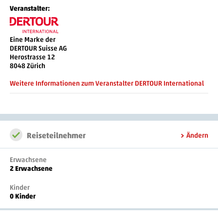
- Kreditkarte
Veranstalter:
- Geldwechsel
- MasterCard
- Geldautomat
- Visa
- Badetuch
Eine Marke der
- American Express
DERTOUR Suisse AG
- Klimaanlage
Herostrasse 12
- Diners
- Wäscheservice
8048 Zürich
- EuroCard
- Roomservice
Weitere Informationen zum Veranstalter DERTOUR International
- Bankkarte Maestro
- Gepäckraum
- Parkplatz
- Garage
- umweltfreundlich
Reiseteilnehmer
Ändern
Erwachsene
2 Erwachsene
Kinder
0 Kinder