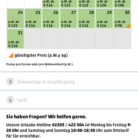
p.W. ab
p.W. ab
p.W. ab
p.W. ab
p.W. ab
€ 116
€ 122
€ 122
€ 128
€ 100
24
25
26
27
28
29
30
p.W. ab
p.W. ab
p.W. ab
p.W. ab
p.W. ab
p.W. ab
p.W. ab
€ 122
€ 116
€ 116
€ 116
€ 116
€ 116
€ 98
31
p.W. ab
€ 110
günstigster Preis (p.W.
)
€ 98
Preise pro Person oder pro Wohneinheit (p.W.).
3
Zimmertyp & Verpflegung
4
Tarif
Sie haben Fragen? Wir helfen gerne
.
Unsere Urlaubs-Hotline
02203 / 422 304
ist
Montag bis Freitag
9-
20 Uhr
und Samstag und Sonntag
10:00-18:30
Uhr zum Ortstarif
für Sie erreichbar.