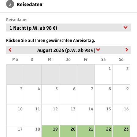
2
Reisedaten
Reisedauer
1 Nacht (p.W. ab 98 €)
Klicken Sie auf Ihren gewünschten Anreisetag.
August 2026 (p.W. ab 98 €)
Mo
Di
Mi
Do
Fr
Sa
So
1
2
3
4
5
6
7
8
9
10
11
12
13
14
15
16
17
18
19
20
21
22
23