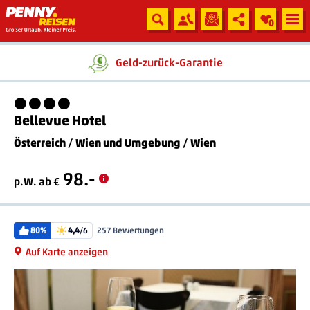
0
Geld-zurück-Garantie
4 Sterne
Bellevue Hotel
Österreich
/
Wien und Umgebung
/
Wien
98.-
p.W. ab €
80%
4,4
/6
257 Bewertungen
Auf Karte anzeigen