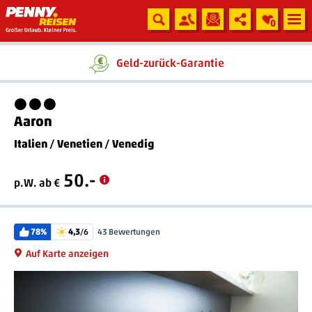
0
Geld-zurück-Garantie
3 Sterne
Aaron
Italien
/
Venetien
/
Venedig
50.-
p.W. ab €
78%
4,3
/6
43 Bewertungen
Auf Karte anzeigen