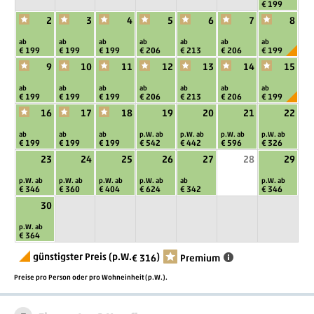
€ 199
2
3
4
5
6
7
8
ab
ab
ab
ab
ab
ab
ab
€ 199
€ 199
€ 199
€ 206
€ 213
€ 206
€ 199
9
10
11
12
13
14
15
ab
ab
ab
ab
ab
ab
ab
€ 199
€ 199
€ 199
€ 206
€ 213
€ 206
€ 199
16
17
18
19
20
21
22
ab
ab
ab
p.W. ab
p.W. ab
p.W. ab
p.W. ab
€ 199
€ 199
€ 199
€ 542
€ 442
€ 596
€ 326
23
24
25
26
27
28
29
p.W. ab
p.W. ab
p.W. ab
p.W. ab
ab
p.W. ab
€ 346
€ 360
€ 404
€ 624
€ 342
€ 346
30
p.W. ab
€ 364
günstigster Preis (p.W.
)
€ 316
Premium
Preise pro Person oder pro Wohneinheit (p.W.).