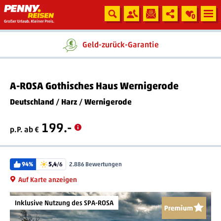
0
Ein Unternehmen der
Geld-zurück-Garantie
A-ROSA Gothisches Haus Wernigerode
Deutschland
/
Harz
/
Wernigerode
199.-
p.P. ab €
94%
5,4
/6
2.886 Bewertungen
Auf Karte anzeigen
Inklusive Nutzung des SPA-ROSA