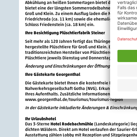
Abkühlung an heißen Sommertagen bietet das Freibad Geo
bietet eine der längsten Sommerrodelbahnen Deutschlands
Groß und Klein. Zu einem Ausflug laden die Marienglashöhl
Friedrichroda (ca. 11 km) sowie die ehemalige Herzogres
Schloss Friedenstein (ca. 18 km) ein.
Ihre Besichtigung Plüschtierfabrik Steiner
Seit mehr als 120 Jahren fertigt das Thüringer Familienun
hergestellte Plüschtiere für Groß und Klein. Besichtigunge
traditionsreichsten Hersteller von Plüschtieren in Deutschl
Plüschtiere jeweils Dienstag und Donnerstag zwischen 10.
Änderung und Einschränkungen der Öffnungszeiten unter 
Ihre Gästekarte Georgenthal
Die Gästekarte bietet Ihnen die kostenfreie Nutzung der B
Nahverkehrsgesellschaft Gotha (NVG). Erkunden Sie autof
Ihres Aufenthalts. Zusätzliche Informationen vor Ort oder 
www.georgenthal.de/tourismus/tourismus-region
In der Gästekarte inkludierte Änderungen & Einschränkung
Ihr Urlaubshotel
Das 3-Sterne
Hotel Rodebachmühle
(Landeskategorie) lie
dichten Wäldern. Direkt am Hotel verlaufen der Saurier-E
Ausstattung zählen Lobby mit Rezeption und Sitzgelegenhe