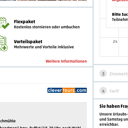
10
Bitte Su
Teilnehm
Flexpaket
17
Kostenlos stornieren oder umbuchen
Vorteilspaket
24
Mehrwerte und Vorteile inklusive
Weitere Informationen
3
Zimmert
4
Tarif
Sie haben Fra
Unsere Urlaubs
und Samstag u
bachmühle
erreichbar.
Abendmenü bzw. Buffet (18-20 Uhr, nach Wahl