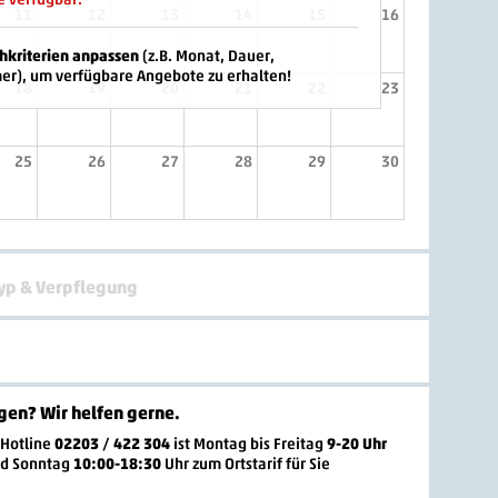
11
12
13
14
15
16
chkriterien anpassen
(z.B. Monat, Dauer,
er), um verfügbare Angebote zu erhalten!
18
19
20
21
22
23
25
26
27
28
29
30
yp & Verpflegung
gen? Wir helfen gerne
.
-Hotline
02203 / 422 304
ist
Montag bis Freitag
9-20 Uhr
nd Sonntag
10:00-18:30
Uhr zum Ortstarif
für Sie