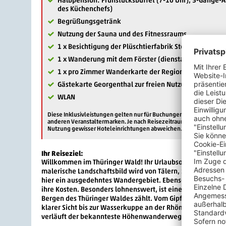
des Küchenchefs)
Begrüßungsgetränk
Nutzung der Sauna und des Fitnessraums
1 x Besichtigung der Plüschtierfabrik Steiner (dienst
1 x Wanderung mit dem Förster (dienstags oder freit
1 x pro Zimmer Wanderkarte der Region
Gästekarte Georgenthal zur freien Nutzung der Busse
WLAN
Diese Inklusivleistungen gelten nur für Buchungen des Reisevera
anderen Veranstaltermarken. Je nach Reisezeitraum können z.B. sa
Nutzung gewisser Hoteleinrichtungen abweichen.
Ihr Reiseziel:
Willkommen im Thüringer Wald! Ihr Urlaubsort Georgenthal 
malerische Landschaftsbild wird von Tälern, Schluchten, 
hier ein ausgedehntes Wandergebiet. Ebenso kommen hie
ihre Kosten. Besonders lohnenswert, ist eine Wanderung a
Bergen des Thüringer Waldes zählt. Vom Gipfel aus genie
klarer Sicht bis zur Wasserkuppe an der Rhön und zum Bro
verläuft der bekannteste Höhenwanderweg Thüringens – d