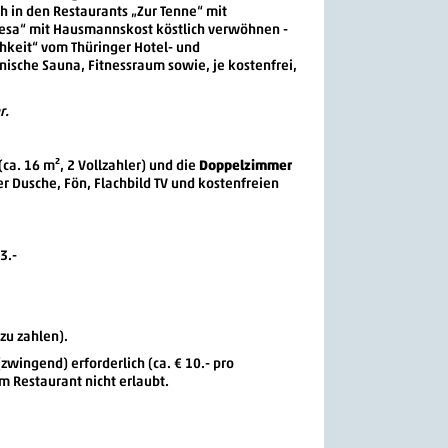
h in den Restaurants „Zur Tenne“ mit
sa“ mit Hausmannskost köstlich verwöhnen -
hkeit“ vom Thüringer Hotel- und
ische Sauna, Fitnessraum sowie, je kostenfrei,
r.
(ca. 16 m², 2 Vollzahler) und die
Doppelzimmer
der Dusche, Fön, Flachbild TV und kostenfreien
3.-
 zu zahlen).
zwingend) erforderlich (ca. € 10.- pro
im Restaurant nicht erlaubt.