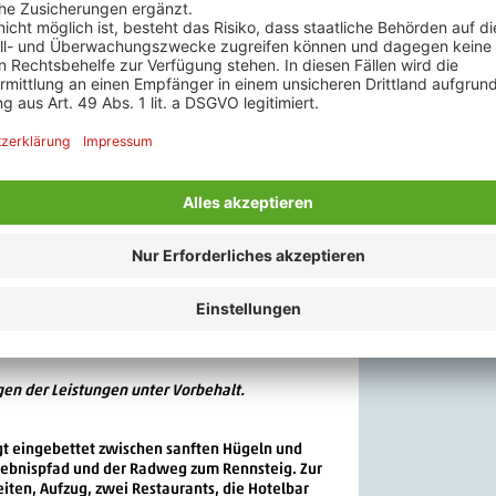
rgenthal (ca. 2 km) oder am Fuß des Bergs
 im Funpark Inselsberg (ca. 20 km) Spaß für
e (ein Besucherbergwerk mit Kristallgrotte) in
idenzstadt Gotha (ca. 20 km) mit dem imposanten
ternehmen liebevoll gestaltete und in Handarbeit
n Sie die Manufaktur Steiner Plüsch, eine der
and, mit Einblick in die Entwicklung der
00 - 12.00 Uhr.
Vorbehalt.
usse innerhalb des Streckennetzes der
rei die Region rund um den Inselberg während
unter
en der Leistungen unter Vorbehalt.
gt eingebettet zwischen sanften Hügeln und
rlebnispfad und der Radweg zum Rennsteig. Zur
iten, Aufzug, zwei Restaurants, die Hotelbar