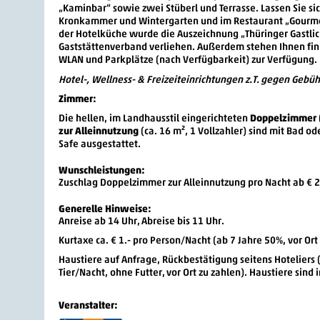
„Kaminbar“ sowie zwei Stüberl und Terrasse. Lassen Sie sic
Kronkammer und Wintergarten und im Restaurant „Gourme
der Hotelküche wurde die Auszeichnung „Thüringer Gastlic
Gaststättenverband verliehen. Außerdem stehen Ihnen finn
WLAN und Parkplätze (nach Verfügbarkeit) zur Verfügung.
Hotel-, Wellness- & Freizeiteinrichtungen z.T. gegen Gebüh
Zimmer:
Die hellen, im Landhausstil eingerichteten
Doppelzimmer
zur Alleinnutzung
(ca. 16 m², 1 Vollzahler) sind mit Bad o
Safe ausgestattet.
Wunschleistungen:
Zuschlag Doppelzimmer zur Alleinnutzung pro Nacht ab € 2
Generelle Hinweise:
Anreise ab 14 Uhr, Abreise bis 11 Uhr.
Kurtaxe ca. € 1.- pro Person/Nacht (ab 7 Jahre 50%, vor Ort
Haustiere auf Anfrage, Rückbestätigung seitens Hoteliers (
Tier/Nacht, ohne Futter, vor Ort zu zahlen). Haustiere sind 
Veranstalter: