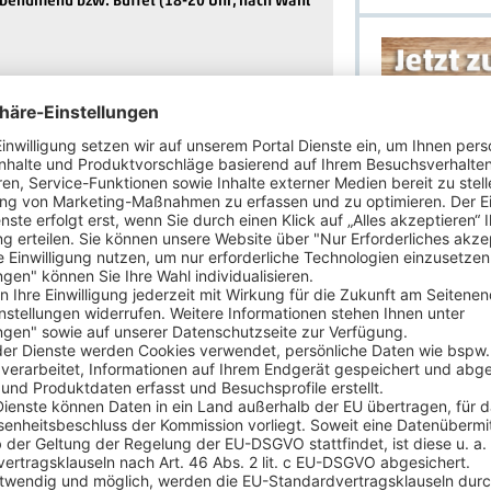
ags und donnerstags, ca. 3 km, eigene Anreise)
ags)
 innerhalb des NVG
nstalters clevertours.com GmbH, abweichend von
Anmeldung zum
isonal bedingt einzelne Reiseleistungen oder die
Ab jetzt keine
Ihnen zusätzlich
Jetzt anmelde
ist nur ca. 9 km von Friedrichroda entfernt. Das
Flüssen und Wäldern geprägt. Wanderer finden
r Mountainbiker sowie Nordic-Walker ganz auf
uf den Inselsberg (916 m), der zu den höchsten
ßen Sie einen einmaligen Panoramablick, bei
cken im Harz. Unmittelbar über die Bergkuppe
er Rennsteig.