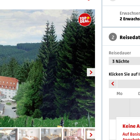
Erwachse
2 Erwach
2
Reiseda
Reisedauer
3 Nächte
Klicken Sie auf
Mo
D
Luftaufnahme Hotel
3
Keine A
Auf Basi
Angebote